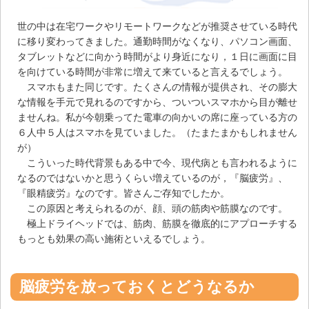
世の中は在宅ワークやリモートワークなどが推奨させている時代
に移り変わってきました。通勤時間がなくなり、パソコン画面、
タブレットなどに向かう時間がより身近になり，１日に画面に目
を向けている時間が非常に増えて来ていると言えるでしょう。
スマホもまた同じです。たくさんの情報が提供され、その膨大
な情報を手元で見れるのですから、ついついスマホから目が離せ
ませんね。私が今朝乗ってた電車の向かいの席に座っている方の
６人中５人はスマホを見ていました。（たまたまかもしれません
が）
こういった時代背景もある中で今、現代病とも言われるように
なるのではないかと思うくらい増えているのが，『脳疲労』、
『眼精疲労』なのです。皆さんご存知でしたか。
この原因と考えられるのが、顔、頭の筋肉や筋膜なのです。
極上ドライヘッドでは、筋肉、筋膜を徹底的にアプローチする
もっとも効果の高い施術といえるでしょう。
脳疲労を放っておくとどうなるか