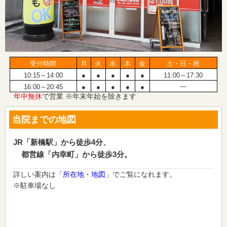
受付時間
月
火
水
木
金
土・日・祝
10:15～14:00
●
●
●
●
●
11:00～17:30
16:00～20:45
●
●
●
●
●
一
年中無休
で営業 ※年末年始を除きます
当院までの地図
JR「新橋駅」から徒歩4分、
都営線「内幸町」から徒歩3分。
詳しい案内は「
所在地・地図
」でご覧になれます。
※駐車場なし